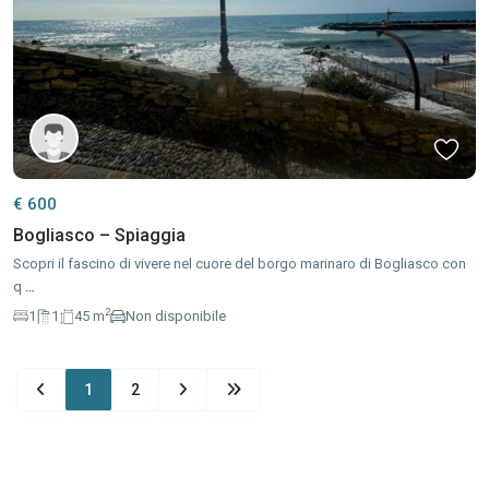
€ 600
Bogliasco – Spiaggia
Scopri il fascino di vivere nel cuore del borgo marinaro di Bogliasco con
q
…
2
1
1
45 m
Non disponibile
1
2