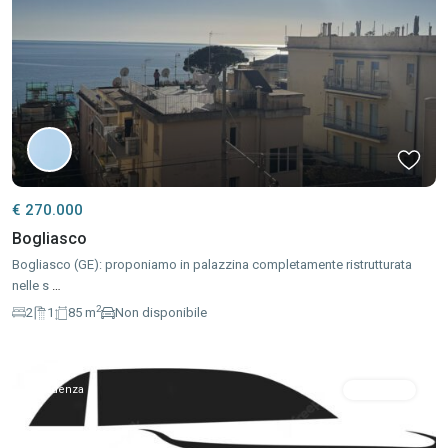
€ 270.000
Bogliasco
Bogliasco (GE): proponiamo in palazzina completamente ristrutturata
nelle s
…
2
2
1
85 m
Non disponibile
Evidenza
In Vendita