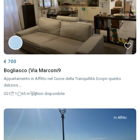
€ 700
Bogliasco (Via Marconi9
Appartamento in Affitto nel Cuore della Tranquillità Scopri questo
delizios
…
2
1
1
65 m
Non disponibile
In Affitto