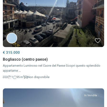
€ 315.000
Bogliasco (centro paese)
Appartamento Luminoso nel Cuore del Paese Scopri questo splendido
appartame
…
2
3
1
95 m
Non disponibile
In Vendita