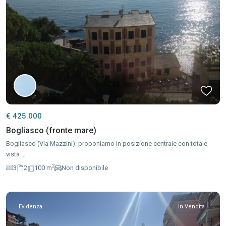
€ 425.000
Bogliasco (fronte mare)
Bogliasco (Via Mazzini): proponiamo in posizione centrale con totale
vista
…
2
3
2
100 m
Non disponibile
Evidenza
In Vendita