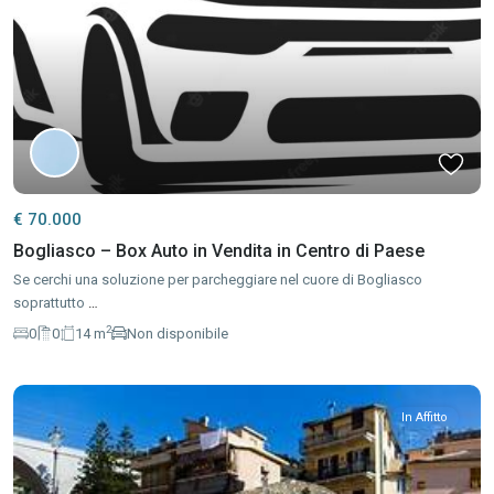
€ 70.000
Bogliasco – Box Auto in Vendita in Centro di Paese
Se cerchi una soluzione per parcheggiare nel cuore di Bogliasco
soprattutto
…
2
0
0
14 m
Non disponibile
In Affitto